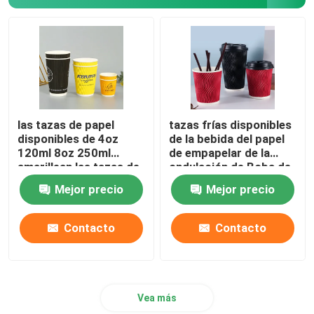
las tazas de papel
tazas frías disponibles
disponibles de 4oz
de la bebida del papel
120ml 8oz 250ml
de empapelar de la
amarillean las tazas de
ondulación de Boba de
café con la pared de la
la burbuja 280gsm con
Mejor precio
Mejor precio
ondulación de la tapa
las tapas
Contacto
Contacto
Vea más