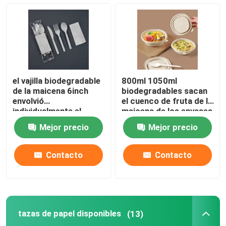
Combustible frotante del gel
Pajas de beber de papel
el vajilla biodegradable
800ml 1050ml
El PVC se aferra abrigo
de la maicena 6inch
biodegradables sacan
envolvió
el cuenco de fruta de la
individualmente el
maicena de los envases
sistema disponible de
con la tapa
Cubiertos abonablees de CPLA
Mejor precio
Mejor precio
los cubiertos
Cubiertos de madera disponibles
Contacto
Contacto
Película de estiramiento de LLDPE
tazas de papel disponibles
(13)