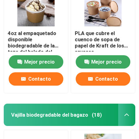
4oz al empaquetado
PLA que cubre el
disponible
cuenco de sopa de
biodegradable de la
papel de Kraft de los
taza del helado del
envases
vajilla del yogur 32oz
biodegradables
Mejor precio
Mejor precio
disponibles de la toma
hacia fuera 16oz 24oz
Contacto
Contacto
Vajilla biodegradable del bagazo
(18)