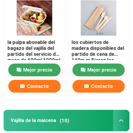
Productos
Vajilla disponible biodegradable
la pulpa abonable del
los cubiertos de
bagazo del vajilla del
madera disponibles del
partido del servicio de
partido de cena de
Vajilla biodegradable del bagazo
mesa de 600ml 1000ml
140m m fijaron los
almuerza Bento Box
cuchillos y las
Mejor precio
Mejor precio
cucharas
Vajilla abonable del partido
biodegradables de las
bifurcaciones
Contacto
Contacto
Vajilla de la maicena
tazas de papel disponibles
Vajilla de la maicena
(10)
Combustible frotante de la mecha