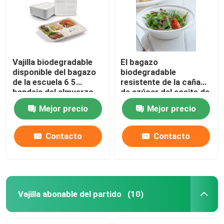
Vajilla biodegradable
El bagazo
disponible del bagazo
biodegradable
de la escuela 6 5
resistente de la caña
bandeja del almuerzo
de azúcar del aceite de
de 3 compartimientos
120 grados platea el
Mejor precio
Mejor precio
cuenco para llevar con
la tapa
Contacto
Contacto
Inicio
Sobre nosotros
Vajilla abonable del partido
(10)
Contactos