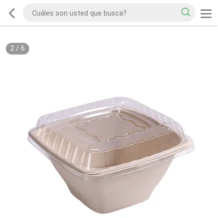
2
/
6