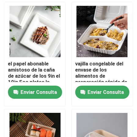
Productos
Vajilla disponible biodegradable
Vajilla biodegradable del bagazo
el papel abonable
vajilla congelable del
amistoso de la caña
envase de los
Vajilla abonable del partido
de azúcar de los 9in el
alimentos de
10in Eco platea la
preparación rápida de
placa cuadrada de la
la caña de azúcar de
Enviar Consulta
Enviar Consulta
torta del postre
los 8in de la cubierta
Vajilla de la maicena
los 9in biodegradable
del bagazo
tazas de papel disponibles
Combustible frotante de la mecha