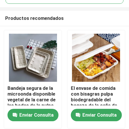
Productos recomendados
Bandeja segura de la
El envase de comida
Inicio
microonda disponible
con bisagras pulpa
vegetal de la carne de
biodegradable del
las bodas de la pulpa
bagazo de la caña de
Sobre nosotros
del bagazo de la caña
azúcar de 7 de los x
Enviar Consulta
Enviar Consulta
de azúcar de la fruta
5in saca la fiambrera
Contactos