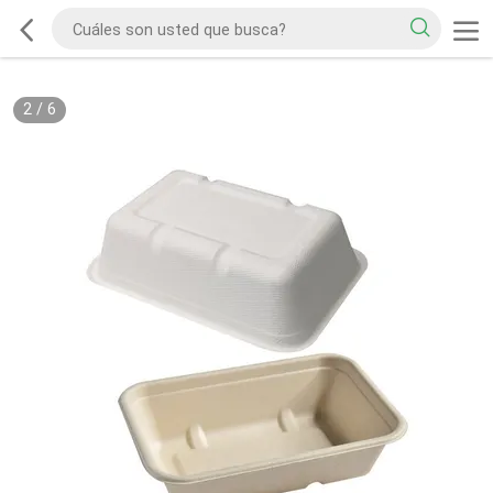
2
/
6