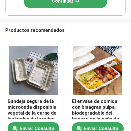
Continuar
Productos recomendados
Hogar
Bandeja segura de la
El envase de comida
microonda disponible
con bisagras pulpa
Productos
vegetal de la carne de
biodegradable del
las bodas de la pulpa
bagazo de la caña de
del bagazo de la caña
azúcar de 7 de los x
Enviar Consulta
Enviar Consulta
Sobre nosotros
de azúcar de la fruta
5in saca la fiambrera