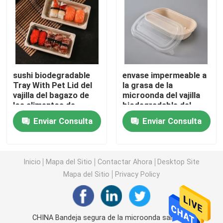
Vajilla de la maicena
tazas de papel disponibles
sushi biodegradable
envase impermeable a
Tray With Pet Lid del
la grasa de la
Combustible frotante de la mecha
vajilla del bagazo de
microonda del vajilla
los alimentos de
biodegradable del
preparación rápida del
bagazo de 850ml
Combustible frotante del gel
Enviar Consulta
Enviar Consulta
servicio de mesa 11g
1000ml con la tapa
Pajas de beber de papel
Inicio
Mapa del Sitio
Contactar Ahora
Desktop Site
Mapa del Sitio
Privacy Policy
El PVC se aferra abrigo
Cubiertos abonablees de CPLA
CHINA Bandeja segura de la microonda sanitaria