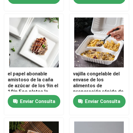
Viaje de la fábrica
Control de calidad
éntrenos en contacto con
Pida una cita
el papel abonable
vajilla congelable del
amistoso de la caña
envase de los
de azúcar de los 9in el
alimentos de
10in Eco platea la
preparación rápida de
Vajilla disponible biodegradable
placa cuadrada de la
la caña de azúcar de
Enviar Consulta
Enviar Consulta
torta del postre
los 8in de la cubierta
los 9in biodegradable
Vajilla biodegradable del bagazo
del bagazo
Vajilla abonable del partido