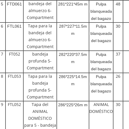
bandeja del
5
FTD061
281*221*45m m
Pulpa
48
almuerzo 6-
blanqueada
Compartment
del bagazo
Tapa para la
6
FTL061
287*227*11.5m
Pulpa
30
bandeja del
m
blanqueada
almuerzo 6-
del bagazo
Compartment
7
FT052
bandeja
37
282*220*37.5m
Pulpa
profunda 5-
m
blanqueada
Compartment
del bagazo
8
FTL053
Tapa para la
26
286*225*14.5m
Pulpa
bandeja
m
blanqueada
profunda 5-
del bagazo
Compartment
9
FTL052
Tapa del
ANIMAL
30
286*225*26m m
ANIMAL
DOMÉSTICO
DOMÉSTICO
para 5 - bandeja