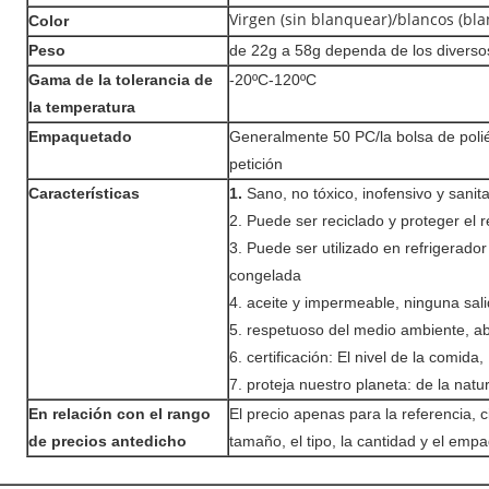
Virgen (sin blanquear)/blancos (bl
Color
Peso
de 22g a 58g dependa de los divers
Gama de la tolerancia de
-20ºC-120ºC
la temperatura
Empaquetado
Generalmente 50 PC/la bolsa de polié
petición
Características
1.
Sano, no tóxico, inofensivo y sanita
2. Puede ser reciclado y proteger el 
3. Puede ser utilizado en refrigerad
congelada
4. aceite y impermeable, ninguna sali
5. respetuoso del medio ambiente, ab
6. certificación: El nivel de la comid
7. proteja nuestro planeta: de la natu
En relación con el rango
El precio apenas para la referencia, c
de precios antedicho
tamaño, el tipo, la cantidad y el emp