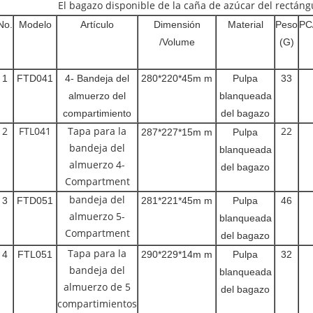
El bagazo disponible de la caña de azúcar del rectáng
No.
Modelo
Artículo
Dimensión
Material
Peso
PC
/Volume
(G)
1
FTD041
4- Bandeja del
280*220*45m m
Pulpa
33
almuerzo del
blanqueada
compartimiento
del bagazo
2
FTL041
Tapa para la
22
287*227*15m m
Pulpa
bandeja del
blanqueada
almuerzo 4-
del bagazo
Compartment
bandeja del
3
FTD051
281*221*45m m
Pulpa
46
almuerzo 5-
blanqueada
Compartment
del bagazo
Tapa para la
4
FTL051
290*229*14m m
Pulpa
32
bandeja del
blanqueada
almuerzo de 5
del bagazo
compartimientos