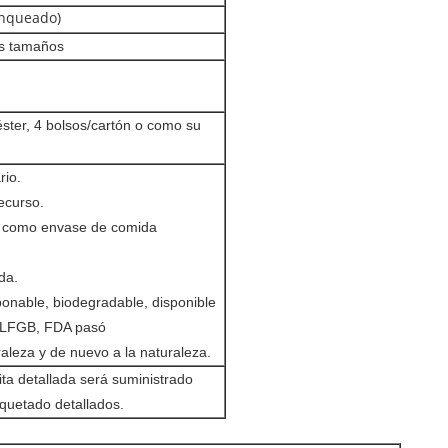
anqueado)
os tamaños
ster, 4 bolsos/cartón o como su
rio.
recurso.
or como envase de comida
da.
onable, biodegradable, disponible
a, LFGB, FDA pasó
raleza y de nuevo a la naturaleza.
ita detallada será suministrado
aquetado detallados.