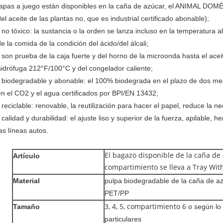
tapas a juego están disponibles en la caña de azúcar, el ANIMAL DOM
del aceite de las plantas no, que es industrial certificado abonable);
* no tóxico: la sustancia o la orden se lanza incluso en la temperatura 
de la comida de la condición del ácido/del álcali;
* son prueba de la caja fuerte y del horno de la microonda hasta el acei
hidrófuga 212°F/100°C y del congelador caliente;
* biodegradable y abonable: el 100% biodegrada en el plazo de dos 
en el CO2 y el agua certificados por BPI/EN 13432;
* reciclable: renovable, la reutilización para hacer el papel, reduce la 
* calidad y durabilidad: el ajuste liso y superior de la fuerza, apilable,
las líneas autos.
El bagazo disponible de la caña de 
Artículo
compartimiento se lleva a Tray With
Material
pulpa biodegradable de la caña de a
PET/PP
Tamaño
3, 4, 5, compartimiento 6
o según lo
particulares