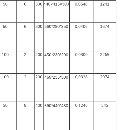
50
6
300
440×415×300
0,0548
1241
50
6
300
560*290*250
0,0406
1674
100
2
200
0,0300
2265
450*230*290
100
2
200
0,0328
2074
465*235*300
50
8
400
0,1246
545
590*440*480