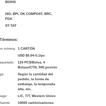
BIOHS
ISO, BPI, OK COMPOST, BRC,
FDA
ST-TAT
 Términos:
en mínima:
1 CARTÓN
USD $0.04-0.1/pc
aquetado:
125 PCS/Bolsa, 4
Bolsas/CTN, 500 pcs/ctn
ga:
Según la cantidad del
pedido, la forma de
embalaje, la temporada
alta, etc.
pago:
L/C, T/T, Western Union
fuente:
10000 cartón/cartones