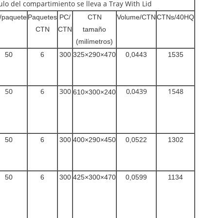
ulo del compartimiento se lleva a Tray With Lid
/paquete
Paquetes
PC/
CTN
Volume/CTN
CTNs/40HQ
CTN
CTN
tamaño
(milímetros)
50
6
300
325×290×470
0,0443
1535
50
6
300
0,0439
1548
610×300×240
50
6
300
400×290×450
0,0522
1302
50
6
300
425×300×470
0,0599
1134