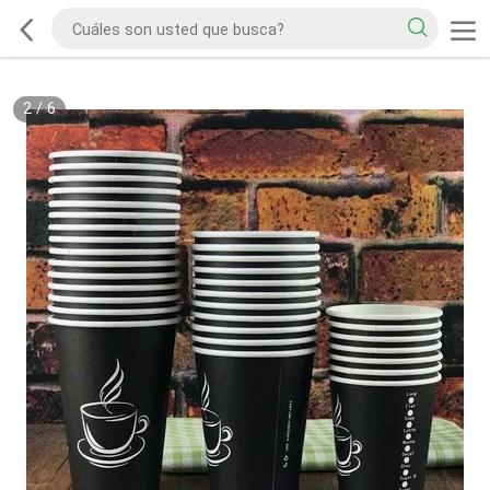
2
/
6