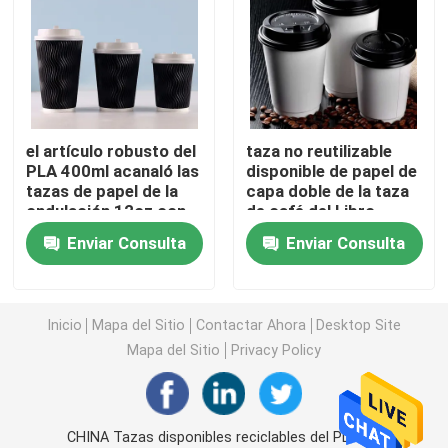
Vajilla de la maicena
tazas de papel disponibles
el artículo robusto del
taza no reutilizable
PLA 400ml acanaló las
disponible de papel de
Combustible frotante de la mecha
tazas de papel de la
capa doble de la taza
ondulación 12oz con
de café del Libro
las tapas
Blanco de 16oz 500cc
Combustible frotante del gel
Enviar Consulta
Enviar Consulta
Pajas de beber de papel
Inicio
Mapa del Sitio
Contactar Ahora
Desktop Site
Mapa del Sitio
Privacy Policy
El PVC se aferra abrigo
Cubiertos abonablees de CPLA
CHINA Tazas disponibles reciclables del PLA del