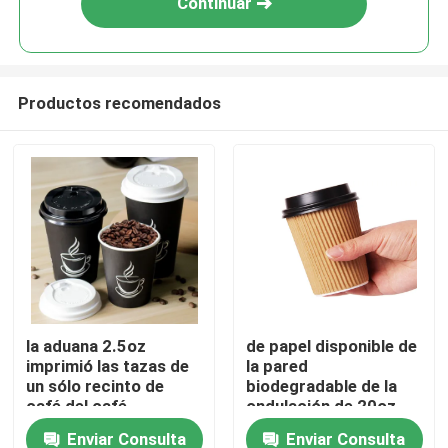
Continuar
Productos recomendados
Hogar
la aduana 2.5oz
de papel disponible de
imprimió las tazas de
la pared
Productos
un sólo recinto de
biodegradable de la
café del café
ondulación de 20oz
disponible negro de
24oz ahueca las tazas
Enviar Consulta
Enviar Consulta
Sobre nosotros
las tazas 8oz
calientes de papel de